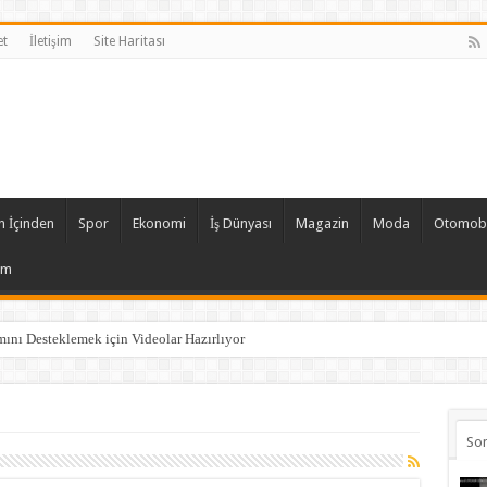
et
İletişim
Site Haritası
n İçinden
Spor
Ekonomi
İş Dünyası
Magazin
Moda
Otomobi
şim
ını Desteklemek için Videolar Hazırlıyor
So