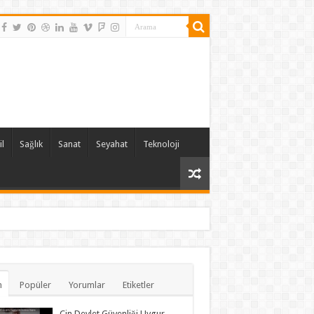
l
Sağlık
Sanat
Seyahat
Teknoloji
n
Popüler
Yorumlar
Etiketler
Çin Devlet Güvenliği Uygur