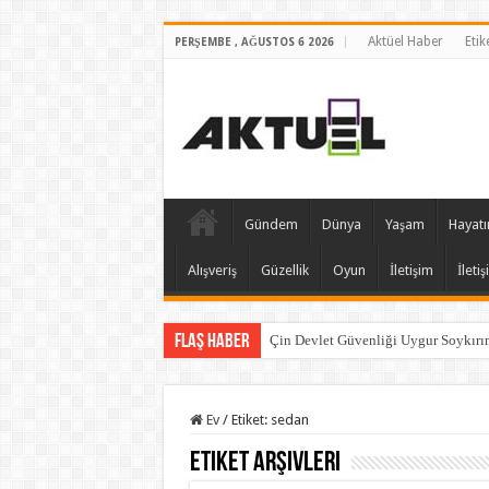
Aktüel Haber
Etik
PERŞEMBE , AĞUSTOS 6 2026
Gündem
Dünya
Yaşam
Hayatı
Alışveriş
Güzellik
Oyun
İletişim
İleti
Flaş Haber
Çin Devlet Güvenliği Uygur Soykırım
Ev
/
Etiket:
sedan
Etiket Arşivleri