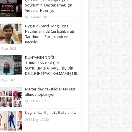
Soykırımını Desteklemek için
Videolar Hazırlıyor
3 Haziran 2023
Uygur öğrenci Hong Kong
Havalimanında Çin İstihbaratı
Tarafından Sorgulandı ve
Kaçırıldı
 Mayıs 2023
DÜNYANIN DOĞU
TÜRKİSTAN’daki ÇİN
SOYKIRIMINA KARŞI HİÇ BİR
DELİLE İHTİYACI KALMAMIŞTIR.
 Mayıs 2023
Merter’deki tekstilciler tek çatı
altında toplanıyor
2 Ekim 2022
تجار جملة للملابس النسائية تركيا
14 Mayıs 2022